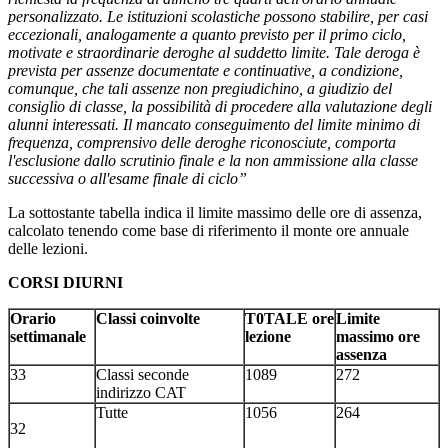
personalizzato. Le istituzioni scolastiche possono stabilire, per casi
eccezionali, analogamente a quanto previsto per il primo ciclo,
motivate e straordinarie deroghe al suddetto limite. Tale deroga è
prevista per assenze documentate e continuative, a condizione,
comunque, che tali assenze non pregiudichino, a giudizio del
consiglio di classe, la possibilità di procedere alla valutazione degli
alunni interessati. Il mancato conseguimento del limite minimo di
frequenza, comprensivo delle deroghe riconosciute, comporta
l'esclusione dallo scrutinio finale e la non ammissione alla classe
successiva o all'esame finale di ciclo”
La sottostante tabella indica il limite massimo delle ore di assenza,
calcolato tenendo come base di riferimento il monte ore annuale
delle lezioni.
CORSI DIURNI
Orario
Classi coinvolte
T0TALE ore
Limite
settimanale
lezione
massimo ore
assenza
33
Classi seconde
1089
272
indirizzo CAT
Tutte
1056
264
32