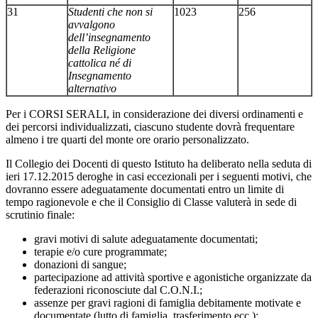
31
Studenti che non si
1023
256
avvalgono
dell’insegnamento
della Religione
cattolica né di
Insegnamento
alternativo
Per i CORSI SERALI, in considerazione dei diversi ordinamenti e
dei percorsi individualizzati, ciascuno studente dovrà frequentare
almeno i tre quarti del monte ore orario personalizzato.
Il Collegio dei Docenti di questo Istituto ha deliberato nella seduta di
ieri 17.12.2015 deroghe in casi eccezionali per i seguenti motivi, che
dovranno essere adeguatamente documentati entro un limite di
tempo ragionevole e che il Consiglio di Classe valuterà in sede di
scrutinio finale:
gravi motivi di salute adeguatamente documentati;
terapie e/o cure programmate;
donazioni di sangue;
partecipazione ad attività sportive e agonistiche organizzate da
federazioni riconosciute dal C.O.N.I.;
assenze per gravi ragioni di famiglia debitamente motivate e
documentate (lutto di famiglia, trasferimento ecc.);