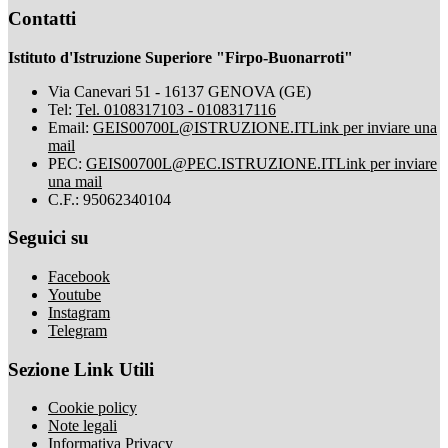
Contatti
Istituto d'Istruzione Superiore "Firpo-Buonarroti"
Via Canevari 51 - 16137 GENOVA (GE)
Tel:
Tel. 0108317103 - 0108317116
Email:
GEIS00700L@ISTRUZIONE.IT
Link per inviare una
mail
PEC:
GEIS00700L@PEC.ISTRUZIONE.IT
Link per inviare
una mail
C.F.: 95062340104
Seguici su
Facebook
Youtube
Instagram
Telegram
Sezione Link Utili
Cookie policy
Note legali
Informativa Privacy