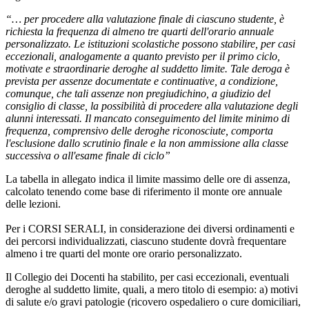
“… per procedere alla valutazione finale di ciascuno studente, è
richiesta la frequenza di almeno tre quarti dell'orario annuale
personalizzato. Le istituzioni scolastiche possono stabilire, per casi
eccezionali, analogamente a quanto previsto per il primo ciclo,
motivate e straordinarie deroghe al suddetto limite. Tale deroga è
prevista per assenze documentate e continuative, a condizione,
comunque, che tali assenze non pregiudichino, a giudizio del
consiglio di classe, la possibilità di procedere alla valutazione degli
alunni interessati. Il mancato conseguimento del limite minimo di
frequenza, comprensivo delle deroghe riconosciute, comporta
l'esclusione dallo scrutinio finale e la non ammissione alla classe
successiva o all'esame finale di ciclo”
La tabella in allegato indica il limite massimo delle ore di assenza,
calcolato tenendo come base di riferimento il monte ore annuale
delle lezioni.
Per i CORSI SERALI, in considerazione dei diversi ordinamenti e
dei percorsi individualizzati, ciascuno studente dovrà frequentare
almeno i tre quarti del monte ore orario personalizzato.
Il Collegio dei Docenti ha stabilito, per casi eccezionali, eventuali
deroghe al suddetto limite, quali, a mero titolo di esempio: a) motivi
di salute e/o gravi patologie (ricovero ospedaliero o cure domiciliari,