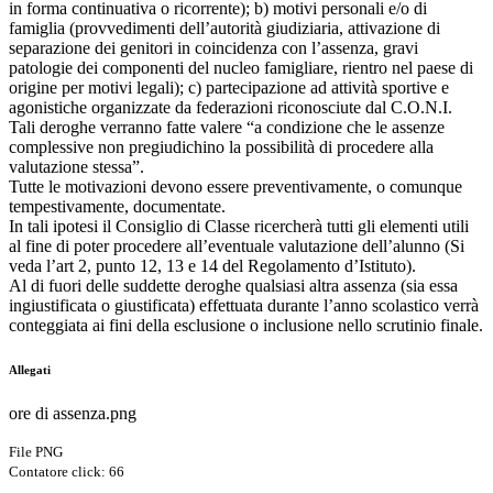
in forma continuativa o ricorrente); b) motivi personali e/o di
famiglia (provvedimenti dell’autorità giudiziaria, attivazione di
separazione dei genitori in coincidenza con l’assenza, gravi
patologie dei componenti del nucleo famigliare, rientro nel paese di
origine per motivi legali); c) partecipazione ad attività sportive e
agonistiche organizzate da federazioni riconosciute dal C.O.N.I.
Tali deroghe verranno fatte valere “a condizione che le assenze
complessive non pregiudichino la possibilità di procedere alla
valutazione stessa”.
Tutte le motivazioni devono essere preventivamente, o comunque
tempestivamente, documentate.
In tali ipotesi il Consiglio di Classe ricercherà tutti gli elementi utili
al fine di poter procedere all’eventuale valutazione dell’alunno (Si
veda l’art 2, punto 12, 13 e 14 del Regolamento d’Istituto).
Al di fuori delle suddette deroghe qualsiasi altra assenza (sia essa
ingiustificata o giustificata) effettuata durante l’anno scolastico verrà
conteggiata ai fini della esclusione o inclusione nello scrutinio finale.
Allegati
ore di assenza.png
File PNG
Contatore click: 66