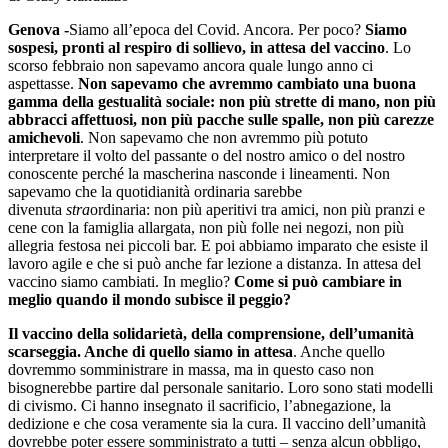
Genova -
Siamo all’epoca del Covid. Ancora. Per poco?
Siamo
sospesi, pronti al respiro di sollievo, in attesa del vaccino
. Lo
scorso febbraio non sapevamo ancora quale lungo anno ci
aspettasse.
Non sapevamo che avremmo cambiato una buona
gamma della gestualità sociale: non più strette di mano, non più
abbracci affettuosi, non più pacche sulle spalle, non più carezze
amichevoli
. Non sapevamo che non avremmo più potuto
interpretare il volto del passante o del nostro amico o del nostro
conoscente perché la mascherina nasconde i lineamenti. Non
sapevamo che la quotidianità ordinaria sarebbe
divenuta
stra
ordinaria: non più aperitivi tra amici, non più pranzi e
cene con la famiglia allargata, non più folle nei negozi, non più
allegria festosa nei piccoli bar. E poi abbiamo imparato che esiste il
lavoro agile e che si può anche far lezione a distanza. In attesa del
vaccino siamo cambiati. In meglio?
Come si può cambiare in
meglio quando il mondo subisce il peggio?
Il vaccino della solidarietà, della comprensione, dell’umanità
scarseggia. Anche di quello siamo in attesa
. Anche quello
dovremmo somministrare in massa, ma in questo caso non
bisognerebbe partire dal personale sanitario. Loro sono stati modelli
di civismo. Ci hanno insegnato il sacrificio, l’abnegazione, la
dedizione e che cosa veramente sia la cura. Il vaccino dell’umanità
dovrebbe poter essere somministrato a tutti – senza alcun obbligo,