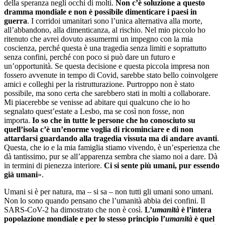
della speranza negli occhi di molti.
Non c’è soluzione a questo
dramma mondiale e non è possibile dimenticare i paesi in
guerra
. I corridoi umanitari sono l’unica alternativa alla morte,
all’abbandono, alla dimenticanza, al rischio. Nel mio piccolo ho
ritenuto che avrei dovuto assumermi un impegno con la mia
coscienza, perché questa è una tragedia senza limiti e soprattutto
senza confini, perché con poco si può dare un futuro e
un’opportunità. Se questa decisione e questa piccola impresa non
fossero avvenute in tempo di Covid, sarebbe stato bello coinvolgere
amici e colleghi per la ristrutturazione. Purtroppo non è stato
possibile, ma sono certa che sarebbero stati in molti a collaborare.
Mi piacerebbe se venisse ad abitare qui qualcuno che io ho
segnalato quest’estate a Lesbo, ma se così non fosse, non
importa.
Io so che in tutte le persone che ho conosciuto su
quell’isola c’è un’enorme voglia di ricominciare e di non
attardarsi guardando alla tragedia vissuta ma di andare avanti
.
Questa, che io e la mia famiglia stiamo vivendo, è un’esperienza che
dà tantissimo, pur se all’apparenza sembra che siamo noi a dare. Dà
in termini di pienezza interiore.
Ci si sente più umani, pur essendo
già umani
».
Umani si è per natura, ma – si sa – non tutti gli umani sono umani.
Non lo sono quando pensano che l’umanità abbia dei confini. Il
SARS-CoV-2 ha dimostrato che non è così.
L’
umanità
è l’intera
popolazione mondiale e per lo stesso principio l’
umanità
è quel