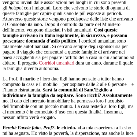
vengono inviati dalle associazioni nei luoghi in cui sono presenti
gli
hotspot
con i migranti. Loro che scrivono le storie di ognuna di
queste famiglie per capire quali siano le più esposte ai pericoli.
Attraverso queste storie vengono predisposte delle liste che arrivano
al Consolato italiano. Dopo il controllo da parte del Ministero
dell'Interno, vengono rilasciati i visti umanitari.
Così queste
famiglie arrivano in Italia legalmente, in sicurezza, e possono
presentare domanda d’asilo politico
. I corridoi umanitari sono
totalmente autofinanziati. Si cercano sempre degli sponsor sia per
pagare il viaggio che consentirà a queste famiglie di arrivare nei
paesi accoglienti sia per pagare l’affitto della casa in cui andranno ad
abitare. Il progetto
Corridoi umanitari
dura un anno, durante il quale
la famiglia diventa autonoma.
La Prof, il marito e i loro due figli hanno pensato a tutto: hanno
comprato la casa e il mobilio – per ospitare dalle 2 alle 6 persone – e
l’hanno ristrutturata.
Sarà la comunità di Sant’Egidio a
individuare la famiglia da ospitare. Sono ricchi? Assolutamente
no
. Il calo del mercato immobiliare ha permesso loro l’acquisto
dell’immobile con un piccolo mutuo. La casa resterà ai loro figli, ma
al momento è in comodato d’uso con questa finalità. Insomma,
nessun affitto verrà erogato.
Perché l’avete fatto, Prof?
, le chiedo.
«La mia esperienza a Lesbo
mi ha segnata. Ho visto la povertà, la disperazione, ma anche la luce