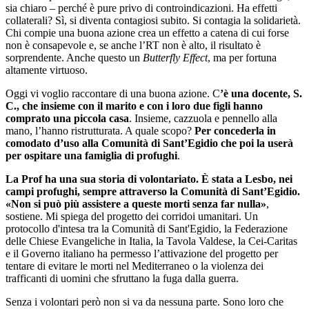
sia chiaro – perché è pure privo di controindicazioni. Ha effetti
collaterali? Sì, si diventa contagiosi subito. Si contagia la solidarietà.
Chi compie una buona azione crea un effetto a catena di cui forse
non è consapevole e, se anche l’RT non è alto, il risultato è
sorprendente. Anche questo un
Butterfly Effect
, ma per fortuna
altamente virtuoso.
Oggi vi voglio raccontare di una buona azione. C
’è una docente, S.
C., che insieme con il marito e con i loro due figli hanno
comprato una piccola casa
. Insieme, cazzuola e pennello alla
mano, l’hanno ristrutturata. A quale scopo?
Per concederla in
comodato d’uso alla Comunità di Sant’Egidio che poi la userà
per ospitare una famiglia di profughi
.
La Prof ha una sua storia di volontariato. È stata a Lesbo, nei
campi profughi, sempre attraverso la Comunità di Sant’Egidio.
«Non si può più assistere a queste morti senza far nulla»
,
sostiene. Mi spiega del progetto dei corridoi umanitari. Un
protocollo d'intesa tra la Comunità di Sant'Egidio, la Federazione
delle Chiese Evangeliche in Italia, la Tavola Valdese, la Cei-Caritas
e il Governo italiano ha permesso l’attivazione del progetto per
tentare di evitare le morti nel Mediterraneo o la violenza dei
trafficanti di uomini che sfruttano la fuga dalla guerra.
Senza i volontari però non si va da nessuna parte. Sono loro che